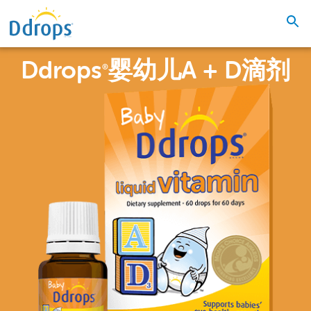
Ddrops
婴幼儿A + D滴剂
®