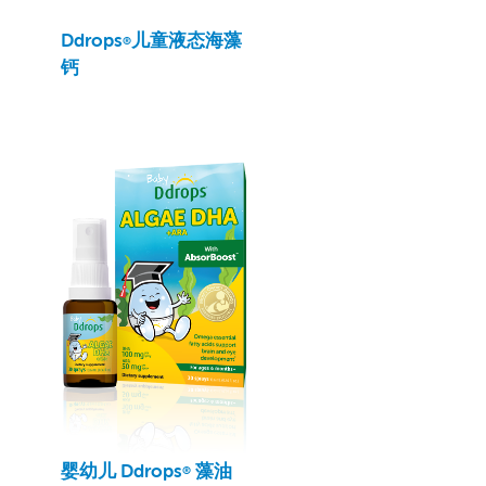
Ddrops
儿童液态海藻
®
钙
婴幼儿 Ddrops
藻油
®