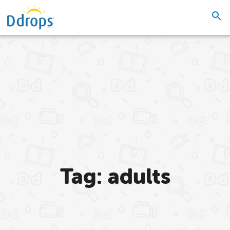
Tag: adults