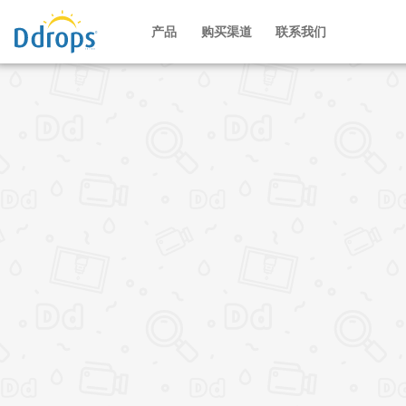
产品
购买渠道
联系我们