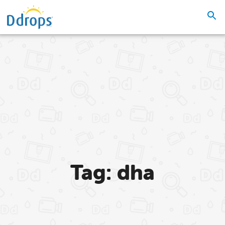
Tag: dha