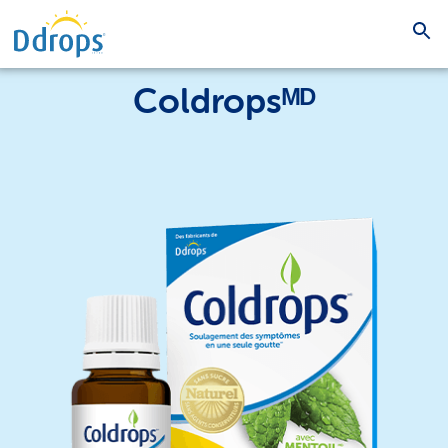
Coldropsᴹᴰ